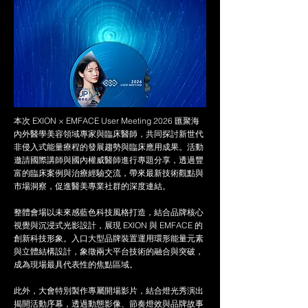
本次 EXION × EMFACE User Meeting 2026 匯聚海
內外醫學美容領域專家與臨床醫師，共同探討新世代
非侵入式能量療程的發展趨勢與臨床應用成果。活動
邀請國際講師與國內權威醫師進行專題分享，透過豐
富的臨床案例與治療經驗交流，帶來最新技術觀點與
市場洞察，促進醫美專業社群的深度連結。
整體會場以未來感藍色科技風格打造，結合品牌核心
視覺與沉浸式光影設計，展現 EXION 與 EMFACE 的
創新科技形象。入口大型品牌裝置運用環形能量元素
與立體結構設計，象徵兩大平台技術的融合與突破，
成為現場最具代表性的焦點區域。
此外，大會特別製作專屬開場影片，結合燈光秀演出
揭開活動序幕，透過動態影像、節奏燈效與品牌故事