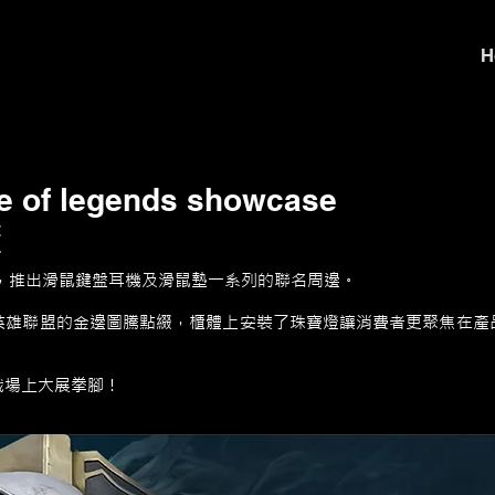
H
e of legends showcase
櫃
盟合作，推出滑鼠鍵盤耳機及滑鼠墊一系列的聯名周邊。
英雄聯盟的金邊圖騰點綴，櫃體上安裝了珠寶燈讓消費者更聚焦在產
戰場上大展拳腳！