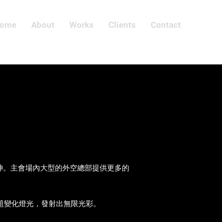
ome
About
Works
Clients
Contact
神。主會場內大型的外空總部提供更多的
題變化燈光，發射出無限光彩。