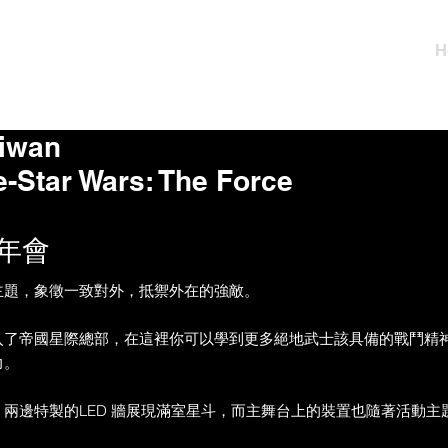
H
aiwan
-Star Wars: The Force
年會
主題，象徵一致對外，抵禦外在的強敵。
入了帝國星際總部，在這裡你可以學到更多絕地武士該具備的戰鬥精
力。
兩邊特製的LED 牆展現滿室星斗，而主舞台上的裝置也隨著活動主