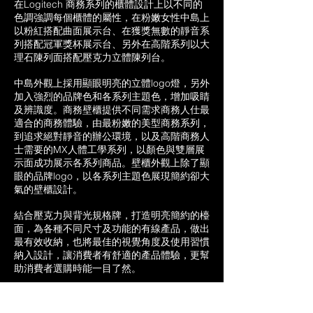
在Logitech 商務系列的櫃體設計上以不同的
色調強調每個櫃體的屬性，在粉嫩女性中島上
以粉紅搭配曲面展示台、在獲獎無數的靜音系
列搭配冠軍獎杯展示台、另外在高階系列以大
理石陳列面搭配壓克力立體陳列台。
中島外觀上採用顯眼明亮的立體logo燈，另外
加入強烈的品牌色和各系列主題色，增加吸睛
及辨識度。商務壁櫃提供不同需求商務人仕最
適合的商務體驗，由最粉嫩的美型商務系列，
到追求絕對靜音的辦公環境，以及高階商務人
士需要的MX人體工學系列，以顏色與雙層展
示面成功展示各系列商品。壁櫃外觀上除了顯
眼的品牌logo，以各系列主題色展現簡約卻大
氣的壁櫃設計。
結合壓克力與背光規格牌，打造明亮簡約的檯
面，為各種不同尺寸及功能的有線產品，做出
最有效收納，也將最佳的視覺角度及使用習慣
納入設計，讓消費者有舒適的產品體驗，更幫
助消費者選購時能一目了然。