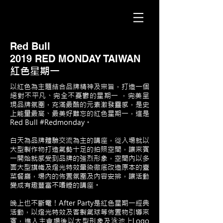
Red Bull
2019 RED MONDAY TAIWAN
​紅色星期一
以紅色為主題結合品牌精神及宗旨，打造一個
絕對不平凡、完全不憂鬱的星期一 ，完美呈
現品牌氛圍，充滿最酷的元素激發靈感，是史
上能量最高、最美好難忘的紅色星期一，這是
Red Bull #Redmonday。
白天為品牌體驗交流為主的講座，從入場就以
大型製作物打造氣勢十足的拍照空間，讓來賓
一開始就感受到品牌的強烈形象，空間內以多
面大型旗幟及燈光特效暈染徹底改造原本的臺
菜餐廳，場內的佈置氛圍及內容安排，讓活動
變成有趣豐富不嗜睡的講座。
晚上也不斷電！After Party是紅色星期一經典
活動，以燈光特效及客製氣球等佈置物引導來
賓，進入主會場後以大型形象及泳池上Logo