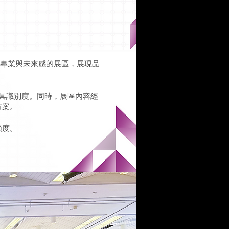
具專業與未來感的展區，展現品
具識別度。同時，展區內容經
方案。
賴度。