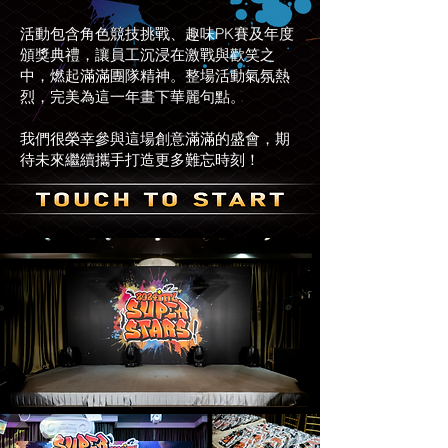
活動包含角色競技挑戰、趣味PK賽及年度
頒獎典禮，讓員工沉浸在激戰與歡笑之
中，燃起滿滿團隊精神。整場活動氣氛熱
烈，完美為這一年畫下華麗句點。
我們很榮幸參與這場創意滿滿的盛會，期
待未來繼續攜手打造更多難忘時刻！