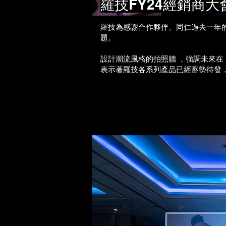
羅技FY24經銷商大
羅技為感謝合作夥伴、同仁過去一年的辛
題。
設計潮流風格的拍照牆 ，強調未來在
表示著羅技各系列產品已經蓄勢待發