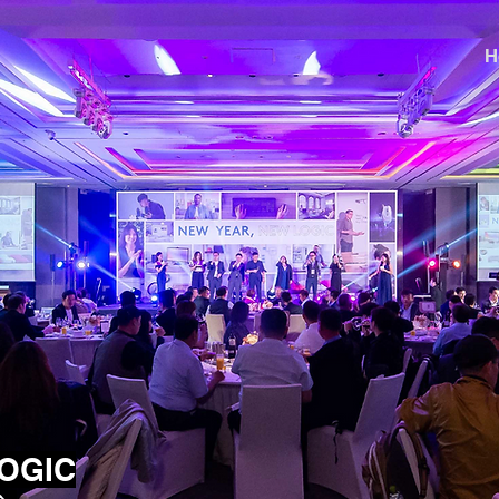
H
OGIC