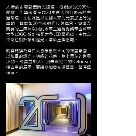
入場的走廊設置時光隧道，從創辦的1999年
開啟，引導來賓穿越20年進入回到未來的主
題環境，
在拍照區以回到未來的元素加上時光
轉輪，轉動著20年來的經典與傳承。
會議及
晚宴的主舞台以回到未來主題視覺與帝國菸草
大型LOGO 設計搭配大型LED電視牆，主舞台
中間也設計環形燈光，
增添王者風範。
晚宴轉換為與白天會議截然不同的佈置氛圍，
以炫目的燈光，精緻的花藝，錦上添花的道具
小物。晚宴並加入回到未來經典的Delorean
復古車的展示，更讓參加者充滿驚喜，驚呼聲
連連。