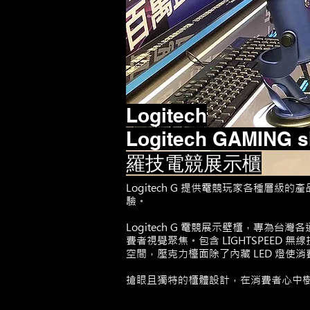
Logitech
Logitech GAMING 
羅技電競
展示櫃
Logitech G 提供電競玩家各種
驗。
Logitech G 電競展示壁櫃，專為台
費者視覺聚焦。
包含 LIGHTSPEE
空間，壓克力檯面除了內藏 LED 燈使消
搶眼且獨特的櫃體設計，在消費者心中