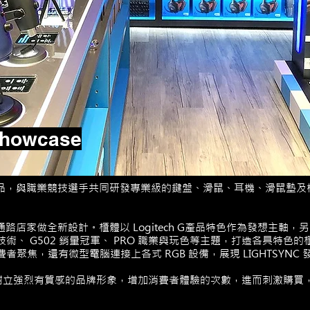
showcase
層級的產品，與職業競技選手共同研發專業級的鍵盤、滑鼠、耳機、滑鼠
灣各通路店家做全新設計。櫃體以 Logitech G產品特色作為發想主軸
D 無線技術、 G502 銷量冠軍、 PRO 職業與玩色等主題，打造各具
費者聚焦，還有微型電腦連接上各式 RGB 設備，展現 LIGHTSYN
樹立強烈有質感的品牌形象，增加消費者體驗的次數，進而刺激購買