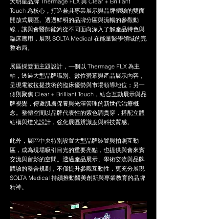
大明星品牌 Thermage FLX 與 Clear + Brilliant
Touch 為核心，打造兼具專業展示與品牌體驗的雙面
開放式展區。透過鮮明的品牌分區與流暢的參觀動
線，讓與會醫師能夠從不同面向深入了解產品特色與
臨床應用，展現 SOLTA Medical 在能量醫學領域的完
整布局。
展區採雙面主題設計，一側以 Thermage FLX 為主
軸，透過大型品牌識別、數位螢幕與產品展示內容，
呈現電波拉提技術的臨床優勢與市場領導地位；另一
側則聚焦 Clear + Brilliant Touch，結合互動展示與品
牌視覺，傳遞肌膚保養與光澤管理的新世代治療概
念。整體空間以品牌代表性的紫色調貫穿，搭配立體
結構與燈光設計，強化展區辨識度與科技質感。
此外，展區中央特別設置大型品牌裝置與拍照互動
區，成為現場吸引目光的重要亮點，也提供與會來賓
交流與留影的空間。透過產品展示、學術交流與品牌
體驗的整合規劃，不僅提升參觀互動性，更充分展現
SOLTA Medical 持續推動醫美創新與專業教育的品牌
精神。