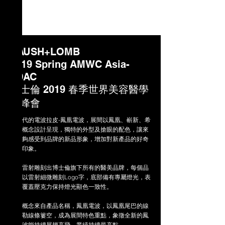
BAUSH+LOMB
2019 Spring AMWC Asia-
TDAC
博士倫 2019 春季世界美容醫學
高峰會
新一代的電波拉皮-鳳凰電波，展間以鳳凰、嶄新、希
望為概念設計呈現，獨特的外型及搶眼的配色，讓來
賓能夠感受到品牌的新品形象，增加對新產品的好奇
心及印象。
​背板雷射雕刻出博士倫旗下所有的醫美品牌，每個品
牌皆以雷射細微雕刻Logo字，底部備有專屬燈光，表
片並覆蓋壓克力保持燈光顯色一致性。
展間概念來自產品名稱，鳳凰電波，以鳳凰尾巴的線
條勾勒線條簍空，成為展間特色重點，象徵全新的鳳
凰電波能持續展翅高飛，業績持續最高點。