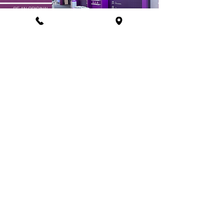
Back
© 2026
by OriginalProject.co