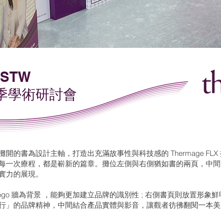
MSTW
 春季學術研討會
開的書為設計主軸，打造出充滿故事性與科技感的 Thermage FL
每一次療程，都是嶄新的篇章。攤位左側與右側猶如書的兩頁，中間
實力的展現。
ogo 牆為背景 ，能夠更加建立品牌的識別性 ; 右側書頁則放置形
行」的品牌精神，中間結合產品實體與影音，讓觀者彷彿翻閱一本美