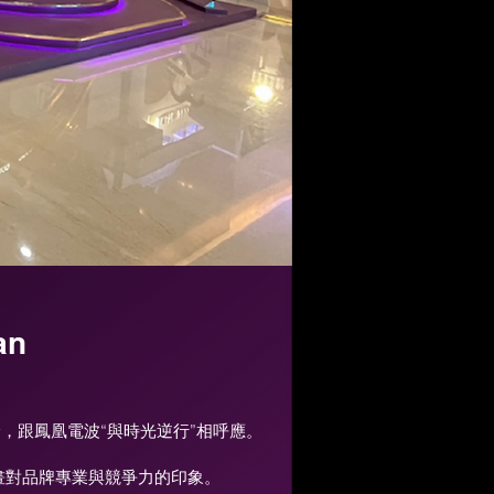
an
輪，跟鳳凰電波“與時光逆行”相呼應。
刻畫對品牌專業與競爭力的印象。