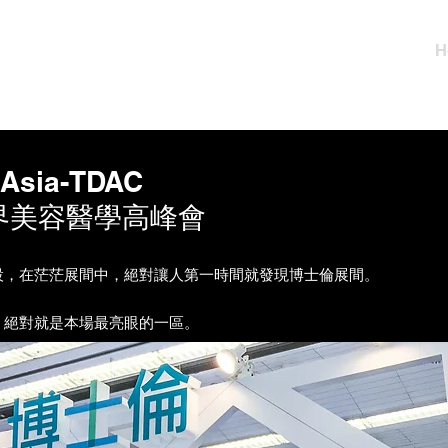
H
 Asia-TDAC
世界美容醫學高峰會
設，在茫茫展間中，絕對讓人第一時間就發現博士倫展間。
，絕對就是本場最亮眼的一區。