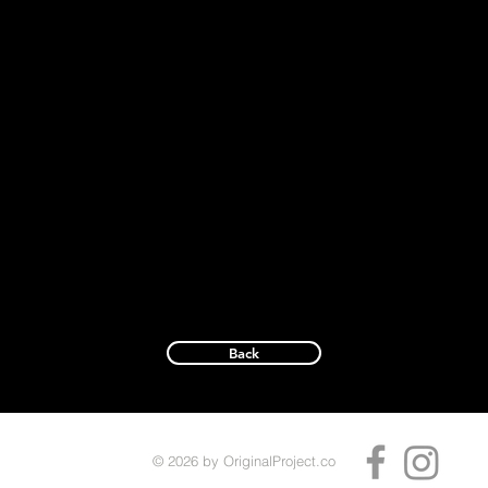
Back
© 2026
by OriginalProject.co