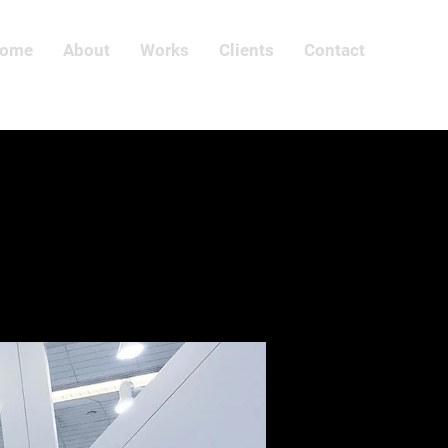
ome
About
Works
Clients
Contact